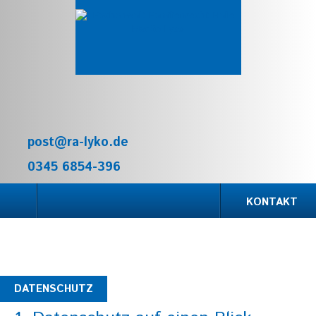
KONTAKT
STARTSEITE
JETZT ANRUFEN
FAMILIENRECHT
Wenn Sie das Kontaktformular absenden,
melde ich mich regelmäßig spätestens am
SCHEIDUNG / TRENNUNG
nächsten Arbeitstag per Mail oder Tel. bei
post@ra-lyko.de
Ihnen.
UNTERHALTSRECHT
0345 6854-396
EHEVERTRAG
KONTAKT
SORGERECHT / UMGANGSRECHT
KANZLEI
VITA
DATENSCHUTZ
GEBÜHREN